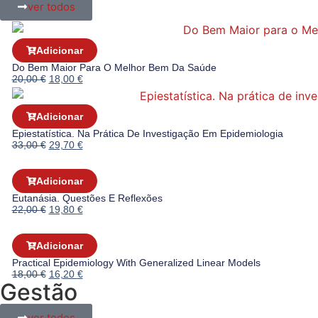
ver todos
Adicionar
Do Bem Maior Para O Melhor Bem Da Saúde
20,00
€
18,00
€
Adicionar
Epiestatística. Na Prática De Investigação Em Epidemiologia
33,00
€
29,70
€
Adicionar
Eutanásia. Questões E Reflexões
22,00
€
19,80
€
Adicionar
Practical Epidemiology With Generalized Linear Models
18,00
€
16,20
€
Gestão
ver todos