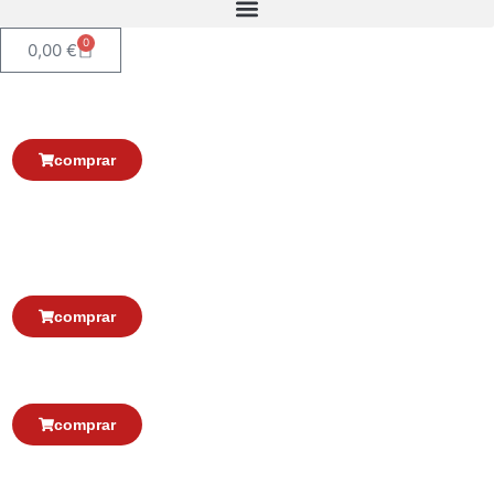
0
0,00
€
Introdução ao Problema do Direito
25,00
€
22,50
€
comprar
Direito Bancário Digital.
(des)responsabilidade bancária vs
negligência do cliente
28,00
€
25,20
€
comprar
O Renascimento do Médico Humanista
20,00
€
18,00
€
comprar
A arte de resolver e liderar: Do problema à