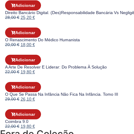
Adicionar
Direito Bancário Digital. (des)responsabilidade Bancária Vs Negligê
28,00
€
25,20
€
Adicionar
O Renascimento Do Médico Humanista
20,00
€
18,00
€
Adicionar
A Arte De Resolver E Liderar: Do Problema À Solução
22,00
€
19,80
€
Adicionar
O Que Se Passa Na Infância Não Fica Na Infância. Tomo III
29,00
€
26,10
€
Adicionar
Coimbra 9.0
22,00
€
19,80
€
Fora de Coleção