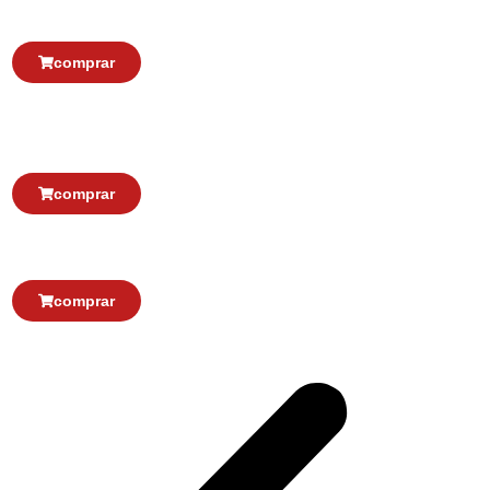
solução
22,00
€
19,80
€
comprar
O que se passa na infância não fica na
infância. Tomo III
29,00
€
26,10
€
comprar
Coimbra 9.0
22,00
€
19,80
€
comprar