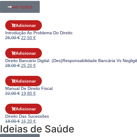
ver todos
Adicionar
Introdução Ao Problema Do Direito
25,00
€
22,50
€
Adicionar
Direito Bancário Digital. (des)responsabilidade Bancária Vs Negligê
28,00
€
25,20
€
Adicionar
Manual De Direito Fiscal
22,00
€
19,80
€
Adicionar
Direito Das Sucessões
18,00
€
16,20
€
Ideias de Saúde