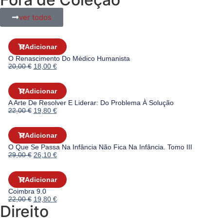
ver todos
Adicionar
O Renascimento Do Médico Humanista
20,00
€
18,00
€
Adicionar
A Arte De Resolver E Liderar: Do Problema À Solução
22,00
€
19,80
€
Adicionar
O Que Se Passa Na Infância Não Fica Na Infância. Tomo III
29,00
€
26,10
€
Adicionar
Coimbra 9.0
22,00
€
19,80
€
Direito