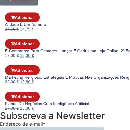
Adicionar
A Idade É Um Número
27,50
€
24,75
€
Adicionar
E-Commerce Para Gestores. Lançar E Gerir Uma Loja Online. 2ª E
17,00
€
15,30
€
Adicionar
Marketing Religioso. Estratégias E Práticas Nas Organizações Reli
22,00
€
19,80
€
Adicionar
Planos De Negócios Com Inteligência Artificial
17,00
€
15,30
€
Subscreva a Newsletter
Endereço de e-mail*