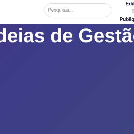
Edi
Publi
deias de Gest