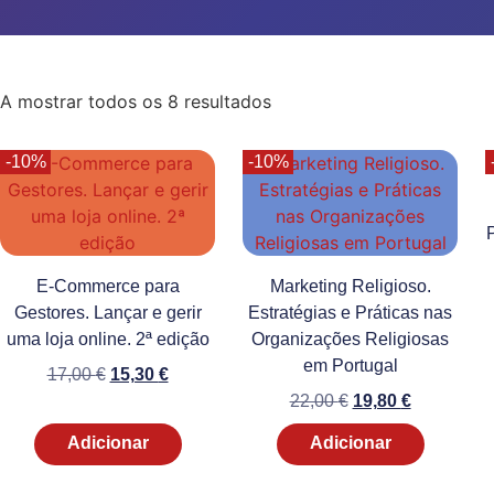
A mostrar todos os 8 resultados
-10%
-10%
E-Commerce para
Marketing Religioso.
Gestores. Lançar e gerir
Estratégias e Práticas nas
uma loja online. 2ª edição
Organizações Religiosas
em Portugal
17,00
€
15,30
€
22,00
€
19,80
€
Adicionar
Adicionar