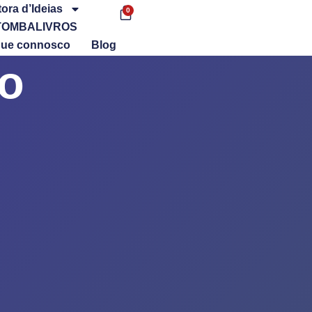
tora d’Ideias
0
TOMBALIVROS
que connosco
Blog
ão