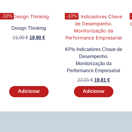
-10%
-10%
Design Thinking
21,00
€
18,90
€
KPIs Indicadores Chave de
Desempenho.
Monitorização da
Performance Empresarial
22,01
€
19,81
€
Adicionar
Adicionar