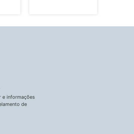
r e informações
celamento de