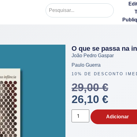
Edi
Publi
O que se passa na in
João Pedro Gaspar
Paulo Guerra
10% DE DESCONTO IME
29,00
€
26,10
€
Adicionar