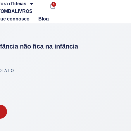
tora d’Ideias
0
TOMBALIVROS
que connosco
Blog
fância não fica na infância
DIATO