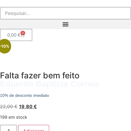
0
0,00
€
-10%
Falta fazer bem feito
Eduardo Baptista Correia
10% de desconto imediato
22,00
€
19,80
€
199 em stock
Adicionar