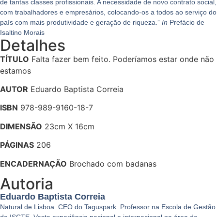
de tantas classes profissionais. A necessidade de novo contrato social,
com trabalhadores e empresários, colocando-os a todos ao serviço do
país com mais produtividade e geração de riqueza.”
In
Prefácio de
Isaltino Morais
Detalhes
TÍTULO
Falta fazer bem feito. Poderíamos estar onde não
estamos
AUTOR
Eduardo Baptista Correia
ISBN
978-989-9160-18-7
DIMENSÃO
23cm X 16cm
PÁGINAS
206
ENCADERNAÇÃO
Brochado com badanas
Autoria
Eduardo Baptista Correia
Natural de Lisboa. CEO do Taguspark. Professor na Escola de Gestão
do ISCTE. Vasta experiência nacional e internacional na área de