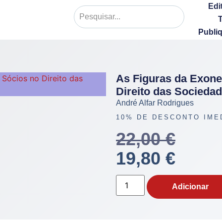
Edi
Publi
As Figuras da Exone
Direito das Socieda
André Alfar Rodrigues
10% DE DESCONTO IME
22,00
€
19,80
€
Adicionar