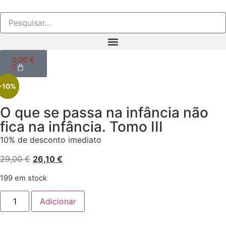
0,00
€
0
-10%
O que se passa na infância não
fica na infância. Tomo III
10% de desconto imediato
29,00
€
26,10
€
199 em stock
Adicionar