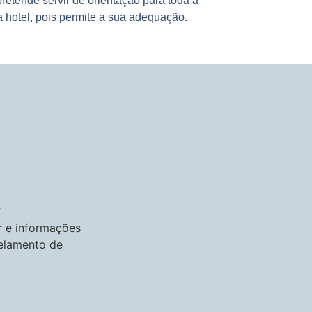
retende servir de orientação para toda a
 hotel, pois permite a sua adequação.
r e informações
celamento de