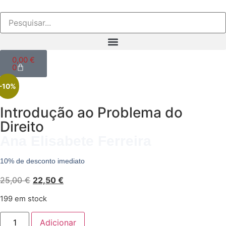
0,00
€
0
-10%
Introdução ao Problema do
Direito
Ana Elisabete Ferreira
10% de desconto imediato
25,00
€
22,50
€
199 em stock
Adicionar