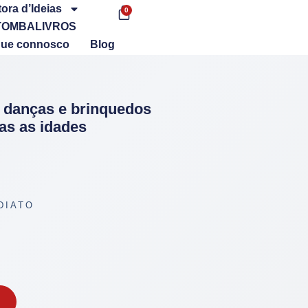
tora d’Ideias
0
TOMBALIVROS
que connosco
Blog
 danças e brinquedos
das as idades
DIATO