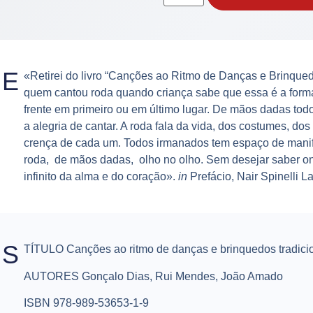
SE
«Retirei do livro “Canções ao Ritmo de Danças e Brinqued
quem cantou roda quando criança sabe que essa é a forma
frente em primeiro ou em último lugar. De mãos dadas to
a alegria de cantar. A roda fala da vida, dos costumes, dos
crença de cada um. Todos irmanados tem espaço de manif
roda, de mãos dadas, olho no olho. Sem desejar saber on
infinito da alma e do coração».
in
Prefácio, Nair Spinelli L
ES
TÍTULO
Canções ao ritmo de danças e brinquedos tradicio
AUTORES
Gonçalo Dias, Rui Mendes, João Amado
ISBN
978-989-53653-1-9