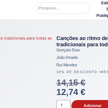
Edi
Publi
Canções ao ritmo de
tradicionais para to
Gonçalo Dias
João Amado
Rui Mendes
10% DE DESCONTO IME
14,15
€
12,74
€
Adicionar