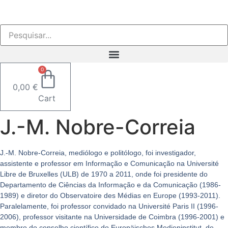
Pular
para
o
conteúdo
0
0,00
€
Cart
J.-M. Nobre-Correia
J.-M. Nobre-Correia, mediólogo e politólogo, foi investigador,
assistente e professor em Informação e Comunicação na Université
Libre de Bruxelles (ULB) de 1970 a 2011, onde foi presidente do
Departamento de Ciências da Informação e da Comunicação (1986-
1989) e diretor do Observatoire des Médias en Europe (1993-2011).
Paralelamente, foi professor convidado na Université Paris II (1996-
2006), professor visitante na Universidade de Coimbra (1996-2001) e
membro do conselho científico do Europäisches Medieninstitut, de