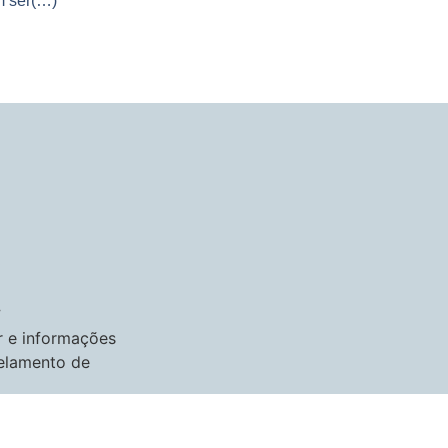
m ser(…)
r e informações
celamento de