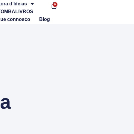
tora d’Ideias
0
TOMBALIVROS
que connosco
Blog
da