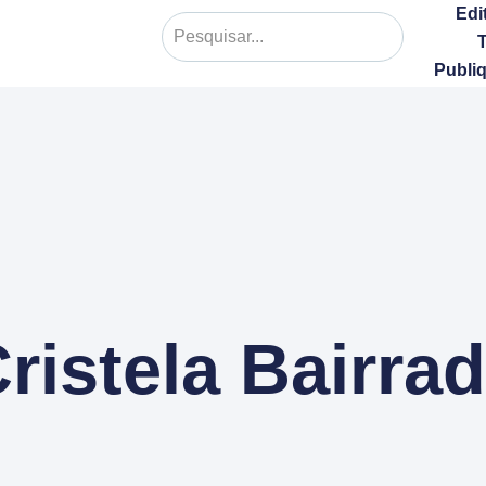
Edi
Publi
ristela Bairra